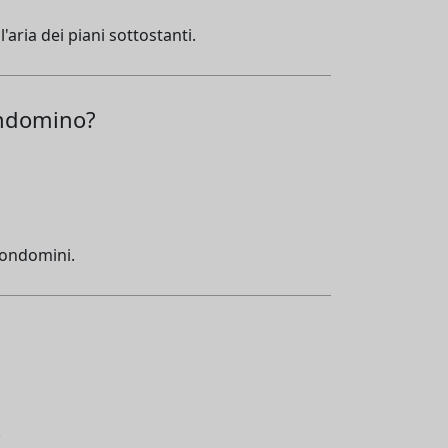
'aria dei piani sottostanti.
condomino?
 condomini.
.