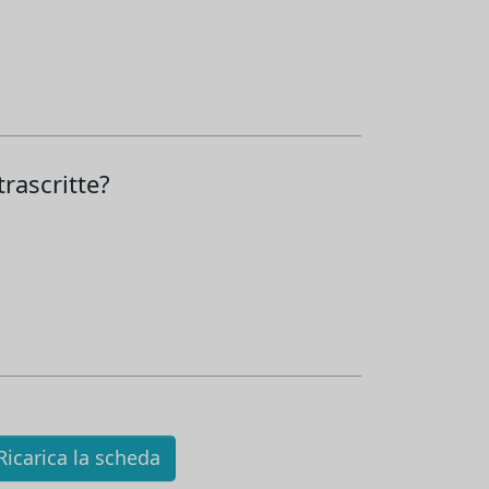
rascritte?
icarica la scheda