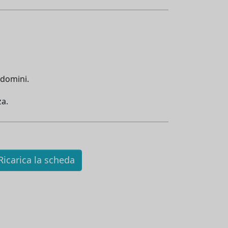
ndomini.
a.
icarica la scheda