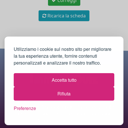
Correggi
Ricarica la scheda
Utilizziamo i cookie sul nostro sito per migliorare
la tua esperienza utente, fornire contenuti
personalizzati e analizzare il nostro traffico.
Accetta tutto
Rifiuta
© 2018-2026 Immobilquiz.it |
Informativa sulla
Preferenze
privacy
·
Cookie policy
·
Termini e condizioni
·
Mappa del sito
·
Contatti