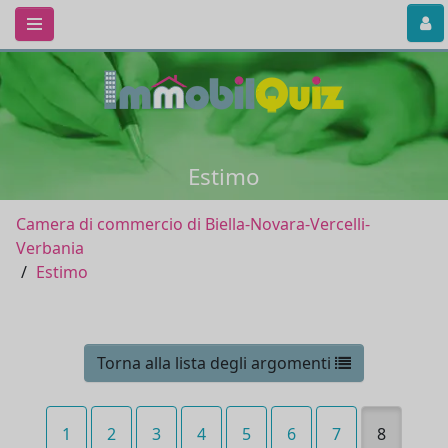
Estimo
Camera di commercio di Biella-Novara-Vercelli-
Verbania
Estimo
Torna alla lista degli argomenti
1
2
3
4
5
6
7
8