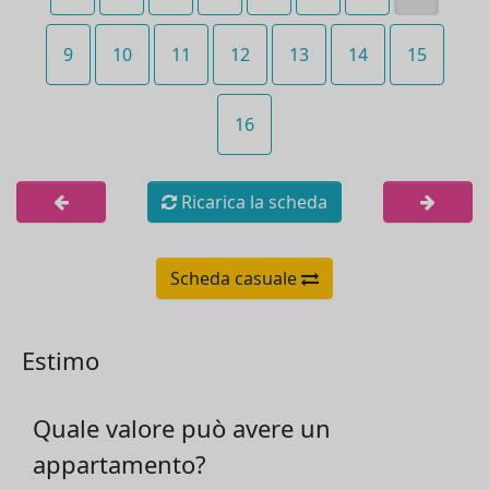
9
10
11
12
13
14
15
16
Ricarica la scheda
Scheda casuale
Estimo
Quale valore può avere un
appartamento?