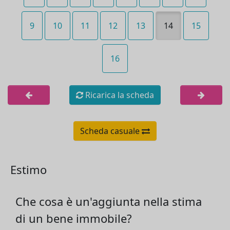
9
10
11
12
13
14
15
16
Ricarica la scheda
Scheda casuale
Estimo
Che cosa è un'aggiunta nella stima
di un bene immobile?