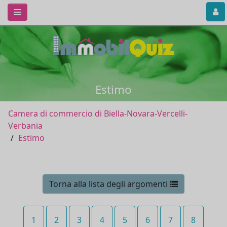
Estimo
Camera di commercio di Biella-Novara-Vercelli-
Verbania
Estimo
Torna alla lista degli argomenti
1
2
3
4
5
6
7
8