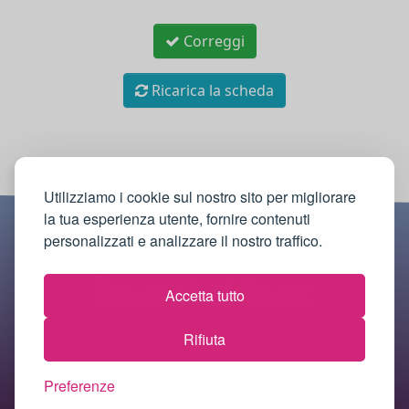
Correggi
Ricarica la scheda
Utilizziamo i cookie sul nostro sito per migliorare
la tua esperienza utente, fornire contenuti
personalizzati e analizzare il nostro traffico.
Accetta tutto
Rifiuta
© 2018-2026 Immobilquiz.it |
Informativa sulla
Preferenze
privacy
·
Cookie policy
·
Termini e condizioni
·