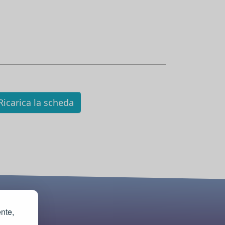
icarica la scheda
ente,