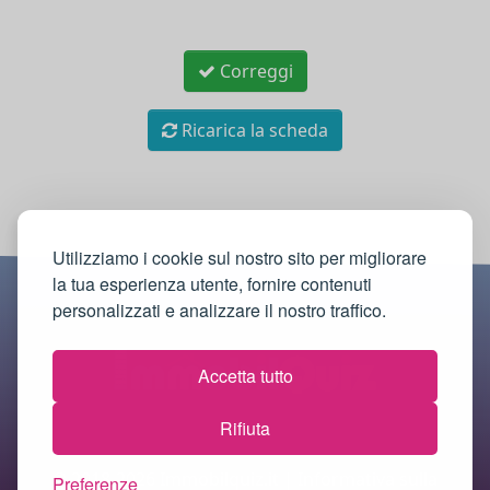
Correggi
Ricarica la scheda
Utilizziamo i cookie sul nostro sito per migliorare
la tua esperienza utente, fornire contenuti
personalizzati e analizzare il nostro traffico.
Accetta tutto
Rifiuta
© 2018-2026 Immobilquiz.it |
Informativa sulla
Preferenze