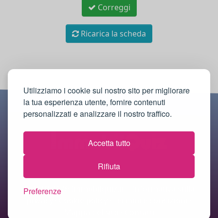
Correggi
Ricarica la scheda
Utilizziamo i cookie sul nostro sito per migliorare
la tua esperienza utente, fornire contenuti
personalizzati e analizzare il nostro traffico.
Accetta tutto
Rifiuta
© 2018-2026 Immobilquiz.it |
Informativa sulla
Preferenze
privacy
·
Cookie policy
·
Termini e condizioni
·
Mappa del sito
·
Contatti