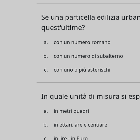
Se una particella edilizia ur
quest'ultime?
con un numero romano
con un numero di subalterno
con uno o più asterischi
In quale unità di misura si es
in metri quadri
in ettari, are e centiare
in lire - in Euro