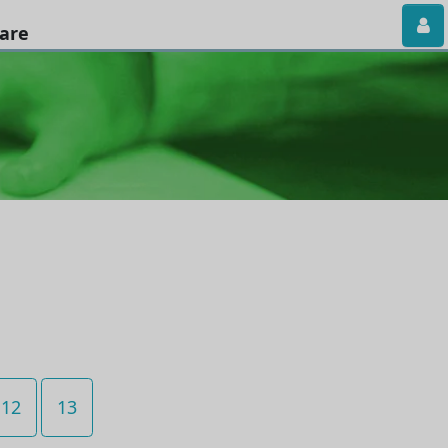
iare
12
13