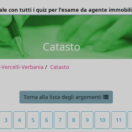
tale con tutti i quiz per l'esame da agente immobil
Catasto
Vercelli-Verbania
Catasto
Torna alla lista degli argomenti
3
4
5
6
7
8
9
10
11