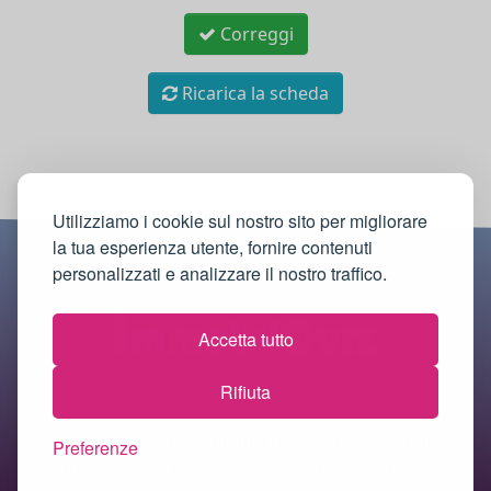
Correggi
Ricarica la scheda
Utilizziamo i cookie sul nostro sito per migliorare
la tua esperienza utente, fornire contenuti
personalizzati e analizzare il nostro traffico.
Accetta tutto
Rifiuta
© 2018-2026 Immobilquiz.it |
Informativa sulla
Preferenze
privacy
·
Cookie policy
·
Termini e condizioni
·