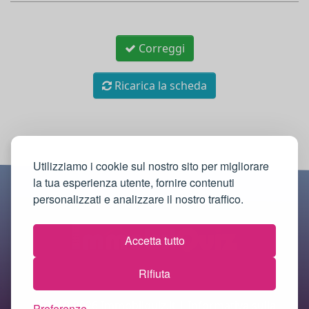
Correggi
Ricarica la scheda
Utilizziamo i cookie sul nostro sito per migliorare
la tua esperienza utente, fornire contenuti
personalizzati e analizzare il nostro traffico.
Accetta tutto
Rifiuta
© 2018-2026 Immobilquiz.it |
Informativa sulla
Preferenze