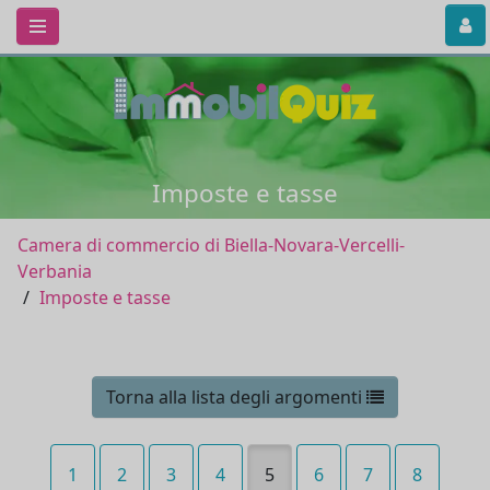
Imposte e tasse
Camera di commercio di Biella-Novara-Vercelli-
Verbania
Imposte e tasse
Torna alla lista degli argomenti
1
2
3
4
5
6
7
8