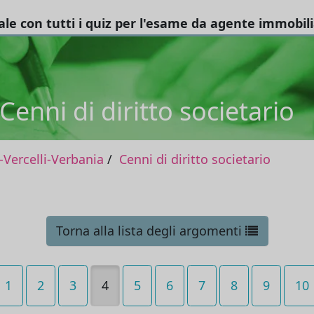
tale con tutti i quiz per l'esame da agente immobil
Cenni di diritto societario
Vercelli-Verbania
Cenni di diritto societario
Torna alla lista degli argomenti
1
2
3
4
5
6
7
8
9
10