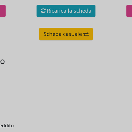
Ricarica la scheda
Scheda casuale
io
reddito