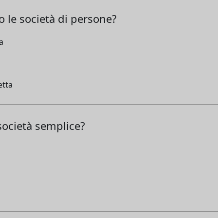
 le società di persone?
a
etta
 società semplice?