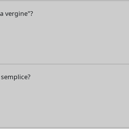
na vergine"?
à semplice?