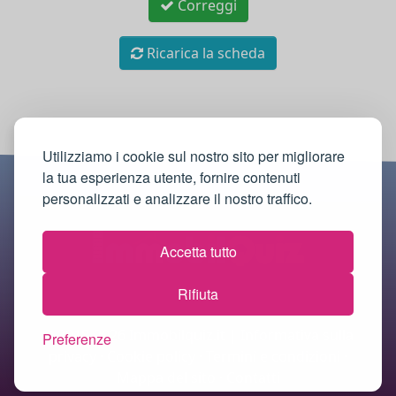
Correggi
Ricarica la scheda
Utilizziamo i cookie sul nostro sito per migliorare
la tua esperienza utente, fornire contenuti
personalizzati e analizzare il nostro traffico.
Accetta tutto
Rifiuta
© 2018-2026 Immobilquiz.it |
Informativa sulla
Preferenze
privacy
·
Cookie policy
·
Termini e condizioni
·
Mappa del sito
·
Contatti